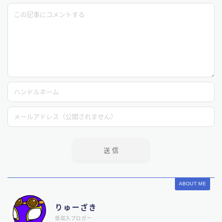
ABOUT ME
りゅーざき
低収入ブロガー