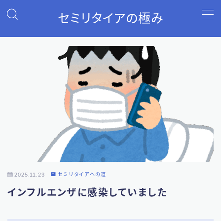
セミリタイアの極み
MENU
セミリタイアへの道
ポイ活
投資
自己紹介
2025.11.23
セミリタイアへの道
お問い合わせ
インフルエンザに感染していました