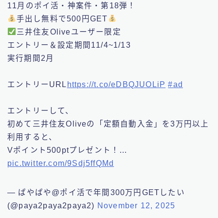
11月のポイ活・神案件・第18弾！
️
手出し無料で500円GET
️
️
三井住友Oliveユーザー限定
エントリー＆設定期間11/4~1/13
実行期間2月
エントリーURL
https://t.co/eDBQJUOLiP
#ad
エントリーして、
初めて三井住友Oliveの「定額自動入金」を3万円以上
利用すると、
Vポイント500ptプレゼント！…
pic.twitter.com/9Sdj5ffQMd
— ぱやぱや@ポイ活で年間300万円GETしたい
(@paya2paya2paya2)
November 12, 2025