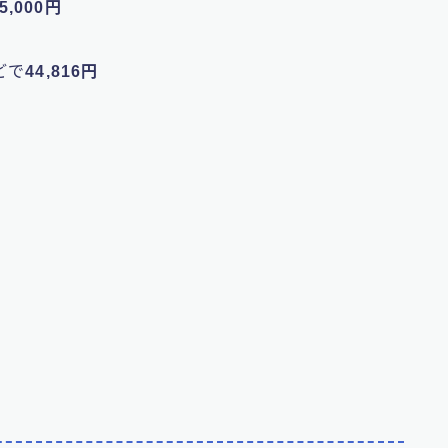
5,000円
どで
44,816円