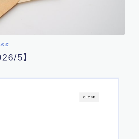
への道
6/5】
CLOSE